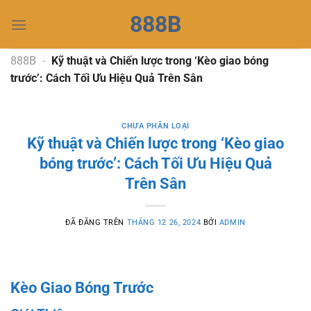
Chuyển
888B
đến
nội
dung
888B
-
Kỹ thuật và Chiến lược trong ‘Kèo giao bóng
trước’: Cách Tối Ưu Hiệu Quả Trên Sân
CHƯA PHÂN LOẠI
Kỹ thuật và Chiến lược trong ‘Kèo giao
bóng trước’: Cách Tối Ưu Hiệu Quả
Trên Sân
ĐÃ ĐĂNG TRÊN
THÁNG 12 26, 2024
BỞI
ADMIN
Kèo Giao Bóng Trước