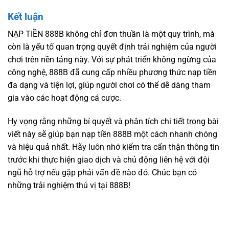
Kết luận
NẠP TIỀN 888B không chỉ đơn thuần là một quy trình, mà
còn là yếu tố quan trọng quyết định trải nghiệm của người
chơi trên nền tảng này. Với sự phát triển không ngừng của
công nghệ, 888B đã cung cấp nhiều phương thức nạp tiền
đa dạng và tiện lợi, giúp người chơi có thể dễ dàng tham
gia vào các hoạt động cá cược.
Hy vọng rằng những bí quyết và phân tích chi tiết trong bài
viết này sẽ giúp bạn nạp tiền 888B một cách nhanh chóng
và hiệu quả nhất. Hãy luôn nhớ kiểm tra cẩn thận thông tin
trước khi thực hiện giao dịch và chủ động liên hệ với đội
ngũ hỗ trợ nếu gặp phải vấn đề nào đó. Chúc bạn có
những trải nghiệm thú vị tại 888B!