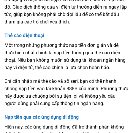
độ. Giao dịch thông qua ví điện tử thường diễn ra ngay lập
tức, giúp bạn không phải chờ đợi lâu để có thể bắt đầu
tham gia các trò chơi yêu thích.
Thẻ cào điện thoại
Một trong những phương thức nạp tiền đơn giản và dễ
thực hiện nhất chính là nạp tiền thông qua thẻ cào điện
thoại. Nếu bạn không muốn sử dụng tài khoản ngân hàng
hay ví điện tử, thẻ cào chính là lựa chọn hoàn hảo.
Chỉ cần nhập mã thẻ cào và số seri, bạn có thể nhanh
chóng nạp tiền vào tài khoản 888B của mình. Phương thức
này được ưa chuộng bởi sự tiện lợi và không yêu cầu
người dùng phải cung cấp thông tin ngân hàng.
Nạp tiền qua các ứng dụng di động
Hiện nay, các ứng dụng di động đã trở thành phần không