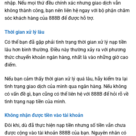
nhập. Nếu mọi thứ đều chính xác nhưng giao dịch vẫn
không thành công, bạn nên liên hệ ngay với bộ phận chăm
sóc khách hàng của 888B để được hỗ trợ.
Thời gian xử lý lâu
Có thể bạn đã gặp phải tình trạng thời gian xử lý nạp tiền
lâu hơn bình thường. Điều này thường xảy ra với phương
thức chuyển khoản ngân hàng, nhất là vào những giờ cao
điểm.
Nếu bạn cảm thấy thời gian xử lý quá lâu, hãy kiểm tra lại
tình trạng giao dịch của mình qua ngân hàng. Nếu không
có vấn đề gì, bạn cũng có thể liên hệ với 888B để hỏi rõ về
tình trạng nạp tiền của mình.
Không nhận được tiền vào tài khoản
Đôi khi, dù đã thực hiện nạp tiền nhưng số tiền vẫn chưa
được cộng vào tài khoản 888B của bạn. Nguyên nhân có