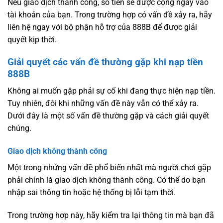
Nếu giao dịch thành công, số tiền sẽ được cộng ngay vào
tài khoản của bạn. Trong trường hợp có vấn đề xảy ra, hãy
liên hệ ngay với bộ phận hỗ trợ của 888B để được giải
quyết kịp thời.
Giải quyết các vấn đề thường gặp khi nạp tiền
888B
Không ai muốn gặp phải sự cố khi đang thực hiện nạp tiền.
Tuy nhiên, đôi khi những vấn đề này vẫn có thể xảy ra.
Dưới đây là một số vấn đề thường gặp và cách giải quyết
chúng.
Giao dịch không thành công
Một trong những vấn đề phổ biến nhất mà người chơi gặp
phải chính là giao dịch không thành công. Có thể do bạn
nhập sai thông tin hoặc hệ thống bị lỗi tạm thời.
Trong trường hợp này, hãy kiểm tra lại thông tin mà bạn đã