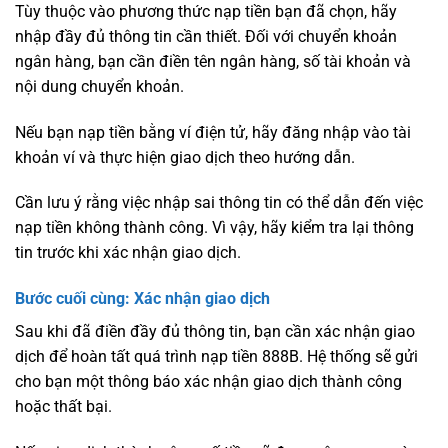
Tùy thuộc vào phương thức nạp tiền bạn đã chọn, hãy
nhập đầy đủ thông tin cần thiết. Đối với chuyển khoản
ngân hàng, bạn cần điền tên ngân hàng, số tài khoản và
nội dung chuyển khoản.
Nếu bạn nạp tiền bằng ví điện tử, hãy đăng nhập vào tài
khoản ví và thực hiện giao dịch theo hướng dẫn.
Cần lưu ý rằng việc nhập sai thông tin có thể dẫn đến việc
nạp tiền không thành công. Vì vậy, hãy kiểm tra lại thông
tin trước khi xác nhận giao dịch.
Bước cuối cùng: Xác nhận giao dịch
Sau khi đã điền đầy đủ thông tin, bạn cần xác nhận giao
dịch để hoàn tất quá trình nạp tiền 888B. Hệ thống sẽ gửi
cho bạn một thông báo xác nhận giao dịch thành công
hoặc thất bại.