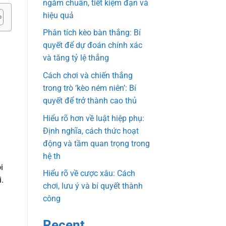
ngắm chuẩn, tiết kiệm đạn và
hiệu quả
Phân tích kèo bàn thắng: Bí
quyết để dự đoán chính xác
và tăng tỷ lệ thắng
Cách chơi và chiến thắng
trong trò ‘kèo ném niên’: Bí
quyết để trở thành cao thủ
Hiểu rõ hơn về luật hiệp phụ:
Định nghĩa, cách thức hoạt
động và tầm quan trọng trong
hệ th
i
Hiểu rõ về cược xâu: Cách
.
chơi, lưu ý và bí quyết thành
công
Recent