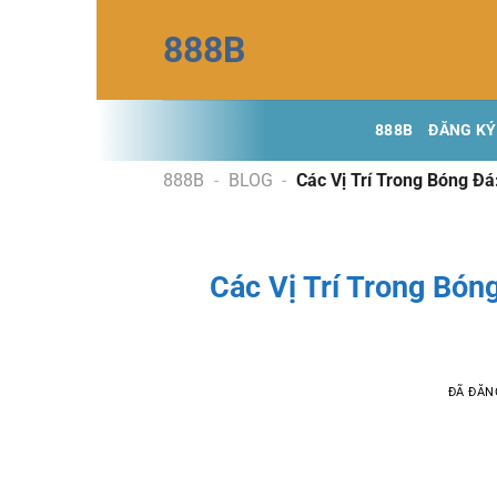
Chuyển
888B
đến
nội
dung
888B
ĐĂNG KÝ
888B
-
BLOG
-
Các Vị Trí Trong Bóng Đ
Các Vị Trí Trong Bón
ĐÃ ĐĂN