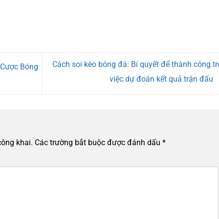
Cách soi kèo bóng đá: Bí quyết để thành công t
á Cược Bóng
việc dự đoán kết quả trận đấu
công khai.
Các trường bắt buộc được đánh dấu
*