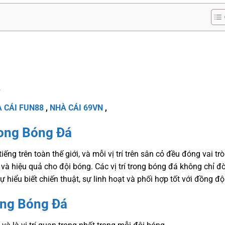
á
 CÁI FUN88
,
NHÀ CÁI 69VN
,
Trong Bóng Đá
ếng trên toàn thế giới, và mỗi vị trí trên sân cỏ đều đóng vai trò
và hiệu quả cho đội bóng. Các vị trí trong bóng đá không chỉ đò
iểu biết chiến thuật, sự linh hoạt và phối hợp tốt với đồng đội
ong Bóng Đá