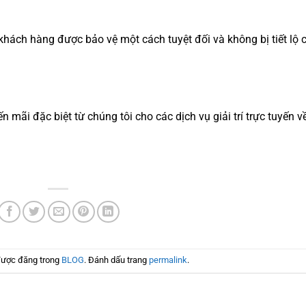
hách hàng được bảo vệ một cách tuyệt đối và không bị tiết lộ 
mãi đặc biệt từ chúng tôi cho các dịch vụ giải trí trực tuyến v
được đăng trong
BLOG
. Đánh dấu trang
permalink
.